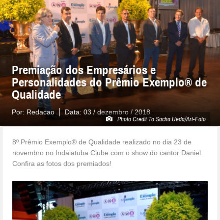
Premiação dos Empresários e
Personalidades do Prêmio Exemplo® de
Qualidade
Por:
Redacao
Data:
03 / dezembro / 2018
Photo Credit To Sacha Ueda/Art-Foto
8º Prêmio Exemplo® de Qualidade realizado no dia 23 de
novembro no Indaiatuba Clube com o show do cantor Daniel.
Confira as fotos dos premiados!