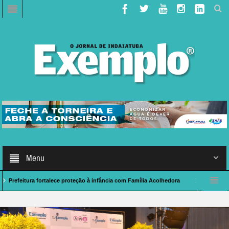
Menu
a fortalece proteção à infância com Família Acolhedora
Caso de Polícia: indai