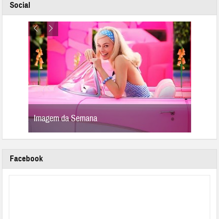
Social
Imagem da Semana
Image
Facebook