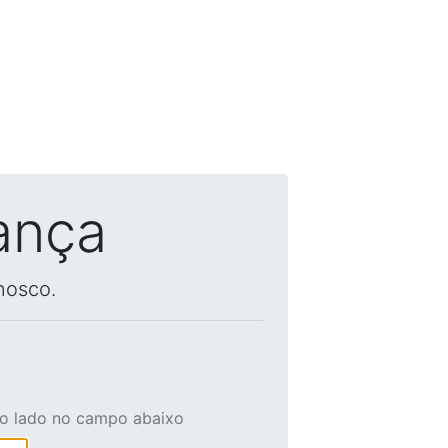
ança
nosco.
ao lado no campo abaixo