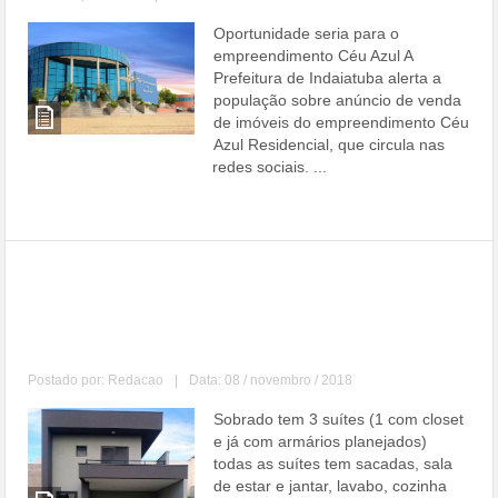
Oportunidade seria para o
empreendimento Céu Azul A
Prefeitura de Indaiatuba alerta a
população sobre anúncio de venda
de imóveis do empreendimento Céu
Azul Residencial, que circula nas
redes sociais. ...
Leia mais
Lindo sobrado em condomínio em
Indaiatuba a 3 minutos do Parque
Ecológico
Postado por:
Redacao
|
Data: 08 / novembro / 2018
Sobrado tem 3 suítes (1 com closet
e já com armários planejados)
todas as suítes tem sacadas, sala
de estar e jantar, lavabo, cozinha