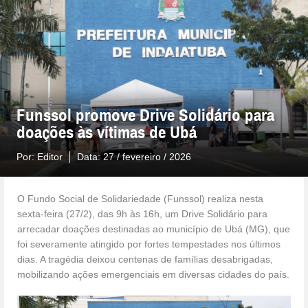
Funssol promove Drive Solidário para
doações às vítimas de Ubá
Por:
Editor
Data:
27 / fevereiro / 2026
O Fundo Social de Solidariedade (Funssol) realiza nesta
sexta-feira (27/2), das 9h às 16h, um Drive Solidário para
arrecadar doações destinadas ao município de Ubá (MG), que
foi severamente atingido por fortes tempestades nos últimos
dias. A tragédia deixou centenas de famílias desabrigadas,
mobilizando ações emergenciais em diversas cidades do país.