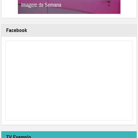
Imagem da Semana
Image
Facebook
TV Exemplo