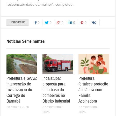
responsabilidade da mulher”, completou.
Compartilhe
0
0
0
0
0
Notícias Semelhantes
Prefeitura e SAAE:
Indaiatuba:
Prefeitura
Intervenção de
proposta para
fortalece proteção
revitalização do
uma base de
à infância com
Córrego do
bombeiros no
Família
Barnabé
Distrito Industrial
Acolhedora
28 / maio / 2026
27 / fevereiro /
27 / fevereiro /
2026
2026