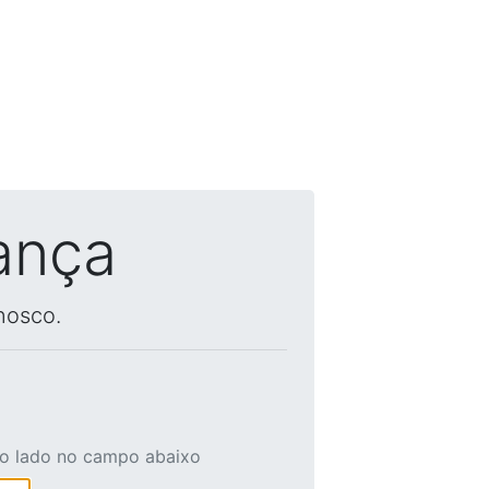
ança
nosco.
ao lado no campo abaixo