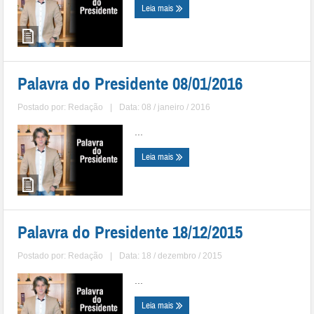
Leia mais
Palavra do Presidente 08/01/2016
Postado por:
Redação
|
Data: 08 / janeiro / 2016
...
Leia mais
Palavra do Presidente 18/12/2015
Postado por:
Redação
|
Data: 18 / dezembro / 2015
...
Leia mais