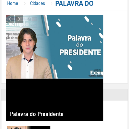
PALAVRA DO
Home
Cidades
PRESIDENTE
Palavra do Presidente 29/01/2016
Palavra do Presidente
Postado por:
Redação
|
Data: 29 / janeiro / 2016