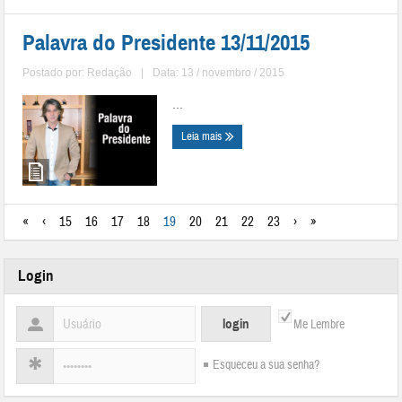
Palavra do Presidente 13/11/2015
Postado por:
Redação
|
Data: 13 / novembro / 2015
...
Leia mais
«
‹
15
16
17
18
19
20
21
22
23
›
»
Login
Me Lembre
Esqueceu a sua senha?