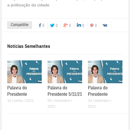
a politização da cidade.
Compartilhe
0
0
0
0
0
Notícias Semelhantes
Palavra do
Palavra do
Palavra do
Presidente
Presidente 5/11/21
Presidente
10 / junho / 2022
05 / novembro /
24 / setembro /
2021
2021