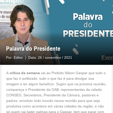
Palavra do Presidente
Por:
Editor
Data:
26 / novembro / 2021
A
crítica da semana
vai ao Prefeito Nilson Gaspar que tudo o
que faz é politizado, tudo o que faz é para divulgar sua
imagem e ter algum benefício. Sugiro que na próxima reunião,
compareça o Presidente da OAB, representantes da cidade,
CONSEG, Secretários, Presidente da Câmara, pastores e
padres, envolver todo mundo nessa reunião para que seja
produtiva como acontece em várias cidades da região, e não
só quem vai bater palmas para o Gaspar, tem que parar com