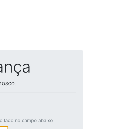
ança
nosco.
ao lado no campo abaixo