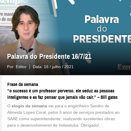
Palavra do Presidente 16/7/21
Por:
Editor
Data:
16 / julho / 2021
Frase da semana
“o sucesso é um professor perverso. ele seduz as pessoas
inteligentes e as faz pensar que jamais vão cair.” – Bill gates
O
elogio da semana
vai para o engenheiro Sandro de
Almeida Lopes Coral, pelos 5 anos de serviços prestados ao
SAAE como superintendente, realizando excelentes obras
para o desenvolvimento de Indaiatuba. Obrigado!