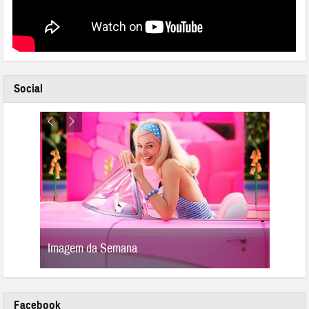
Social
Imagem da Semana
Image
Facebook