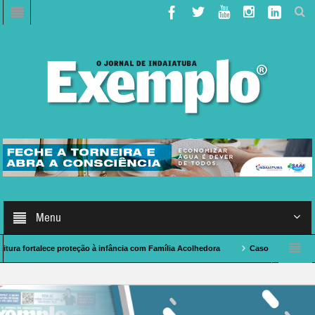
Menu
rtalece proteção à infância com Família Acolhedora
Caso de Polícia: indaiatub