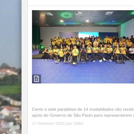
São Paulo investe R$ 6 milhões em time
paralímpico
Cento e sete paratletas de 14 modalidades vão receb
apoio do Governo de São Paulo para representarem o
17 / fevereiro / 2023
| por:
Editor