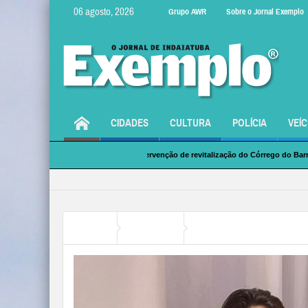
06 agosto, 2026
Grupo AWR
Sobre o Jornal Exemplo
CIDADES
CULTURA
POLÍCIA
VEÍ
ÚLTIMAS NOTÍCIAS
tura e SAAE: Intervenção de revitalização do Córrego do Barnabé
Professor d
Esporte - com pi
Home
Esportes