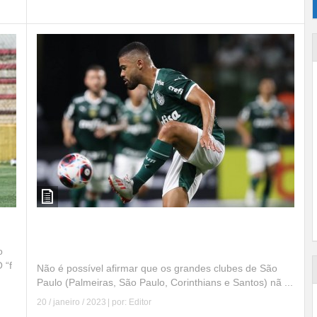
Os times grandes sofrem no início do
Campeonato Paulista 2023
o
 “f
Não é possível afirmar que os grandes clubes de São
Paulo (Palmeiras, São Paulo, Corinthians e Santos) nã ...
20 / janeiro / 2023
| por:
Editor