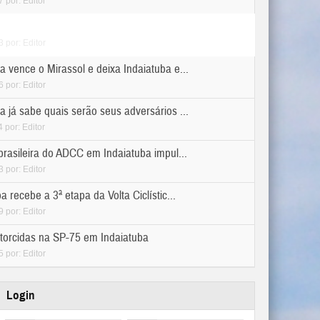
7
por:
Editor
as jogam pela primeira vez a Copa Vila ...
3
por:
Editor
a vence o Mirassol e deixa Indaiatuba e...
6
por:
Editor
a já sabe quais serão seus adversários ...
4
por:
Editor
 brasileira do ADCC em Indaiatuba impul...
3
por:
Editor
a recebe a 3ª etapa da Volta Ciclístic...
9
por:
Editor
 torcidas na SP-75 em Indaiatuba
5
por:
Editor
Login