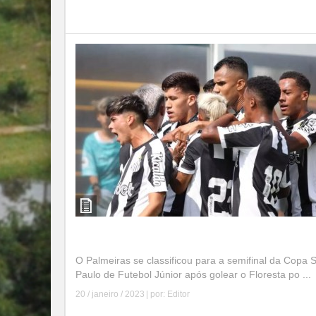
Leia mais
As Semi-finais da Copa São Paulo 2023
O Palmeiras se classificou para a semifinal da Copa 
Paulo de Futebol Júnior após golear o Floresta po ...
20 / janeiro / 2023
| por:
Editor