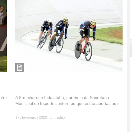
Indaiatuba: inscrições abertas para o Bolsa
Atleta
ntre
A Prefeitura de Indaiatuba, por meio da Secretaria
..
Municipal de Esportes, informou que estão abertas as i
...
17 / fevereiro / 2023
| por:
Editor
Leia mais