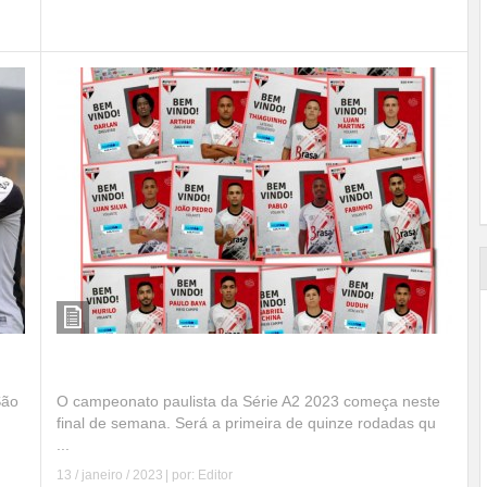
Leia mais
Imagem da Semana
O “Fantasma” na Série A2
São
O campeonato paulista da Série A2 2023 começa neste
final de semana. Será a primeira de quinze rodadas qu
...
13 / janeiro / 2023
| por:
Editor