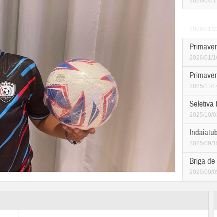
2026/04/1
As menin
2026/01/2
Primaver
2026/01/1
Primaver
2025/11/1
Seletiva
2025/10/0
Indaiatub
2025/09/1
Briga de
2025/09/0