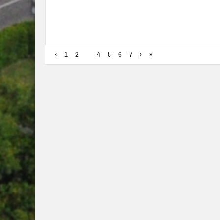
Leia mais
‹
1
2
3
4
5
6
7
›
»