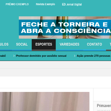
PRÊMIO EXEMPLO
Revista Exemplo
Jornal Digital
CULOS
SOCIAL
ESPORTES
VARIEDADES
CONTATO
emitido por assédio sexual
Ação prende 270 pessoas em estádios de futebol
c
Primaver