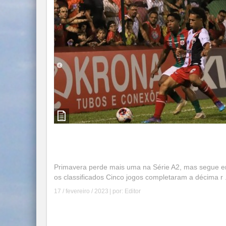
Primavera perde mais uma na Série A2, mas
segue entre os classificados
Primavera perde mais uma na Série A2, mas segue e
os classificados Cinco jogos completaram a décima r .
17 / fevereiro / 2023
| por:
Editor
Leia mais