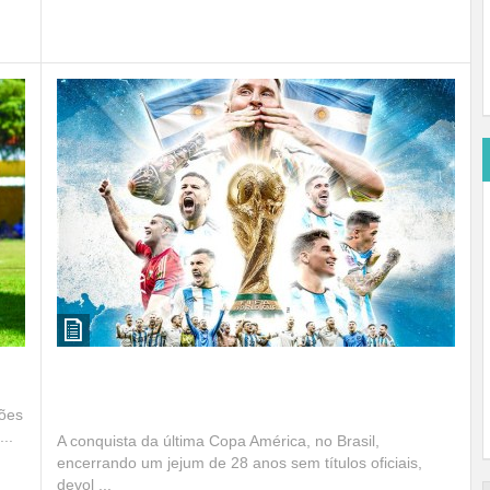
Leia mais
Título Mundial coloca o craque Lionel Messi em
outro patamar na Argentina
ções
..
A conquista da última Copa América, no Brasil,
encerrando um jejum de 28 anos sem títulos oficiais,
devol ...