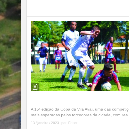
Leia mais
A Copa da Vila Avaí em 2023
A 15ª edição da Copa da Vila Avaí, uma das competi
mais esperadas pelos torcedores da cidade, com rea .
13 / janeiro / 2023
| por:
Editor