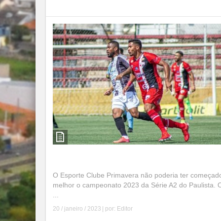
Leia mais
O E.C.Primavera está 100% na Série A2
O Esporte Clube Primavera não poderia ter começad
melhor o campeonato 2023 da Série A2 do Paulista. O
...
20 / janeiro / 2023
| por:
Editor