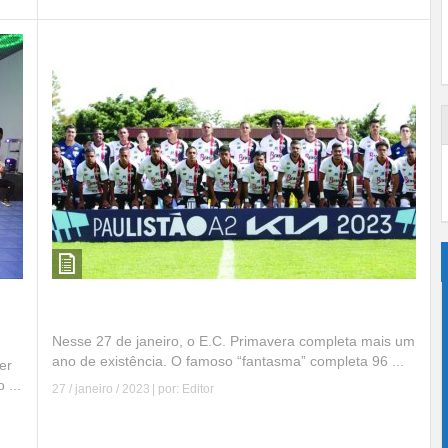
Primavera completa 96 anos de fundação
Nesse 27 de janeiro, o E.C. Primavera completa mais um
ano de existência. O famoso “fantasma” completa 96 ...
er
 ...
27 / janeiro / 2023
| por:
Editor
Leia mais