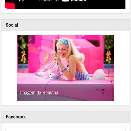
Social
Imagem da Semana
Image
Facebook