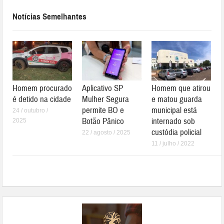
Notícias Semelhantes
Homem procurado
Aplicativo SP
Homem que atirou
é detido na cidade
Mulher Segura
e matou guarda
permite BO e
municipal está
24 / outubro /
Botão Pânico
internado sob
2025
custódia policial
22 / agosto / 2025
11 / julho / 2022