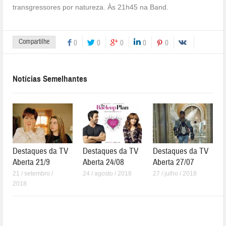
transgressores por natureza. Às 21h45 na Band.
Compartilhe
0
0
0
0
0
Notícias Semelhantes
Destaques da TV
Destaques da TV
Destaques da TV
Aberta 21/9
Aberta 24/08
Aberta 27/07
21 / setembro /
24 / agosto / 2018
27 / julho / 2018
2018