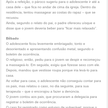
Após a refeição, o pároco sugeriu para o adolescente ir até a
casa dele – que fica no andar de cima da igreja. Dentro da
residência, tentou massagear as costas do rapaz – que se
recusou.
Ainda, segundo o relato do pai, o padre ofereceu uísque e
disse que o jovem deveria beber para “ficar mais relaxado”.
Bêbado
O adolescente ficou levemente embriagado, tonto e
desorientado e apresentando confusão metal, segundo o
boletim de ocorrência.
O religioso, então, pediu para o jovem se despir e recomeçou
a massageá-lo. Em seguida, exigiu que fizesse sexo com ele.
Depois, mandou que vestisse roupa porque iria levá-lo para
casa.
Ao voltar para casa, o adolescente não conseguiu contar para
os pais, mas relatou o caso, no dia seguinte, para sua
terapeuta – que o encorajou a fazer a denúncia.
O jovem contou aos pais, que procuraram a delegacia para
registrar o boletim de ocorrência.
O caso foi registrado como estupro de vulnerável, porque o