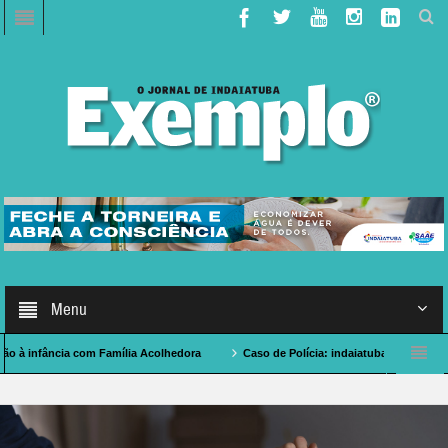
Menu
cia com Família Acolhedora
Caso de Polícia: indaiatubano morre na Bahia duran