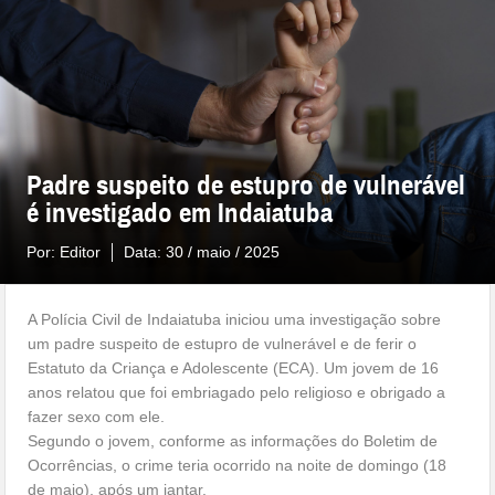
Padre suspeito de estupro de vulnerável
é investigado em Indaiatuba
Por:
Editor
Data:
30 / maio / 2025
A Polícia Civil de Indaiatuba iniciou uma investigação sobre
um padre suspeito de estupro de vulnerável e de ferir o
Estatuto da Criança e Adolescente (ECA). Um jovem de 16
anos relatou que foi embriagado pelo religioso e obrigado a
fazer sexo com ele.
Segundo o jovem, conforme as informações do Boletim de
Ocorrências, o crime teria ocorrido na noite de domingo (18
de maio), após um jantar.