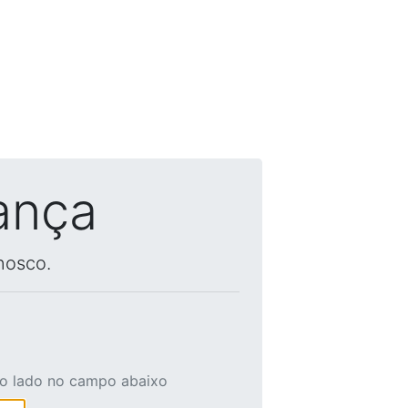
ança
nosco.
ao lado no campo abaixo