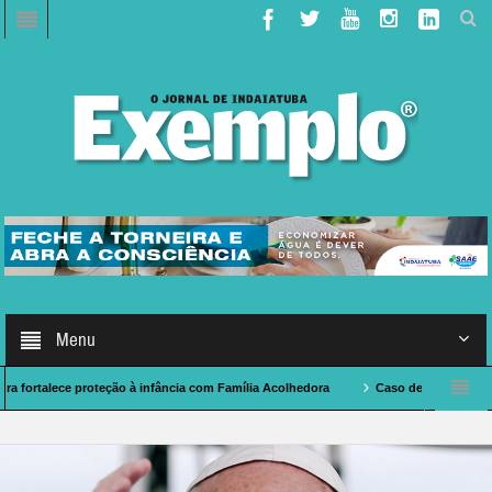
Menu
ece proteção à infância com Família Acolhedora
Caso de Polícia: indaiatubano 