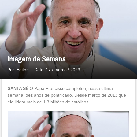
Imagem da Semana
Por:
Editor
Data:
17 / março / 2023
SANTA SÉ
O Papa Francisco completou, nessa última
semana, dez anos de pontificado. Desde março de 2013 que
ele lidera mais de 1,3 bilhões de católicos.