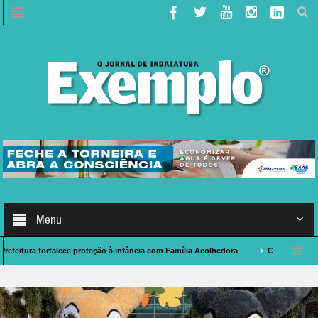
Menu
alece proteção à infância com Família Acolhedora
Caso de Polícia: indaiatuban