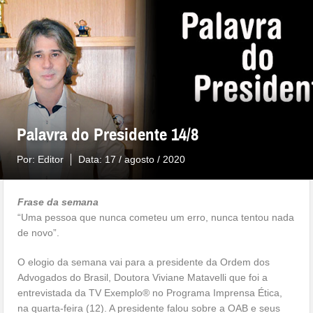
Palavra do Presidente 14/8
Por:
Editor
Data:
17 / agosto / 2020
Frase da semana
“Uma pessoa que nunca cometeu um erro, nunca tentou nada
de novo”.
O elogio da semana vai para a presidente da Ordem dos
Advogados do Brasil, Doutora Viviane Matavelli que foi a
entrevistada da TV Exemplo® no Programa Imprensa Ética,
na quarta-feira (12). A presidente falou sobre a OAB e seus