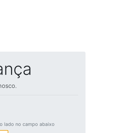
ança
nosco.
ao lado no campo abaixo