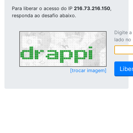
Para liberar o acesso
do IP
216.73.216.150
,
responda ao desafio abaixo.
Digite 
lado no
[trocar imagem]