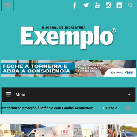
Menu
ece proteção à infância com Família Acolhedora
Caso de Polícia: indaiatubano 