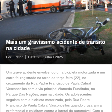
Mais um gravíssimo acidente de trânsito
na cidade
Por:
Editor
Data:
25 / julho / 2025
Um grave acidente envolvendo uma bicicleta motorizada e um
carro foi registrado na tarde da terça-feira (22), no
cruzamento da Rua Padre Francisco de Paula Cabral
Vasconcellos com a via principal Alameda Fundituba, no
Parque Das Nações, aqui na cidade. Os adolescentes
seguiam com a bicicleta motorizada, pela Rua Padre
Francisco de Paula Cabral Vasconcellos quando cruzaram a
preferencial e colidiram contra a lateral do automóvel. Com o