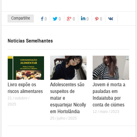
Compartilhe
0
0
0
0
0
Notícias Semelhantes
Livro expõe os
Adolescentes são
Jovem é morta a
riscos alimentares
suspeitos de
pauladas em
matar e
Indaiatuba por
21 / outubro /
esquartejar Nicolly
conta de ciúmes
2025
em Hortolândia
12 / maio / 2023
25 / julho / 2025