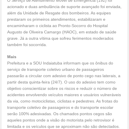
O Serviço de Atendimento Móvel de Emergência (192) foi
acionado e duas ambulância de suporte avançado foi enviada,
além da Unidade de Resgate dos bombeiros. As equipes
prestaram os primeiros atendimentos, estabilizaram e
encaminharam o ciclista ao Pronto-Socorro do Hospital
Augusto de Oliveira Camargo (HAOC), em estado de saúde
grave. Já a outra vítima que sofreu ferimentos moderados
também foi socorrida.
Mais
Prefeitura e a SOU Indaiatuba informam que os ônibus do
serviço de transporte coletivo urbano de passageiros
passarão a circular com adesivo de ponto cego nas laterais, a
partir desta quinta-feira (24/7). O uso do adesivo tem como
objetivo conscientizar sobre os riscos e reduzir o número de
acidentes envolvendo veículos maiores e usuários vulneráveis
da via, como motociclistas, ciclistas e pedestres. As frotas do
transporte coletivo de passageiros e do transporte escolar
serão 100% adesivadas. Os chamados pontos cegos são
aqueles pontos onde a visão do motorista pelo retrovisor é
limitada e os veículos que se aproximam não são detectados.