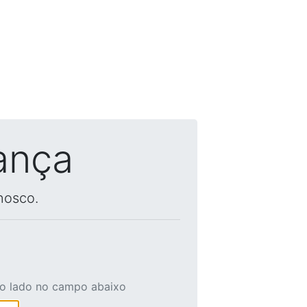
ança
nosco.
ao lado no campo abaixo